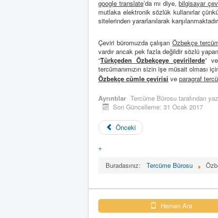
google translate
’da mı diye,
bilgisayar çevi
mutlaka elektronik sözlük kullanırlar çün
sitelerinden yararlanılarak karşılanmaktadır
Çeviri büromuzda çalışan
Özbekçe tercüm
vardır ancak pek fazla değildir sözlü yap
“
Türkçeden Özbekçeye çevirilerde
” v
tercümanımızın sizin işe müsait olması içi
Özbekçe cümle çevirisi
ve
paragraf terc
Ayrıntılar
Tercüme Bürosu
tarafından yazı
Son Güncelleme: 31 Ocak 2017
Önceki
+
Buradasınız:
Tercüme Bürosu
Özb
Hemen Ara