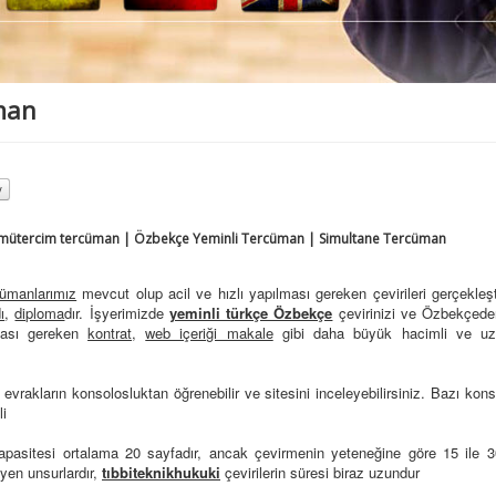
man
ütercim tercüman | Özbekçe Yeminli Tercüman | Simultane Tercüman
ümanlarımız
mevcut olup acil ve hızlı yapılması gereken çevirileri gerçekleşt
ı
,
diploma
dır. İşyerimizde
yeminli türkçe Özbekçe
çevirinizi ve Özbekçeden 
ması gereken
kontrat
,
web içeriği makale
gibi daha büyük hacimli ve uzun
 evrakların konsolosluktan öğrenebilir ve sitesini inceleyebilirsiniz. Bazı kon
li
pasitesi ortalama 20 sayfadır, ancak çevirmenin yeteneğine göre 15 ile 30
eyen unsurlardır,
tıbbi
teknik
hukuki
çevirilerin süresi biraz uzundur