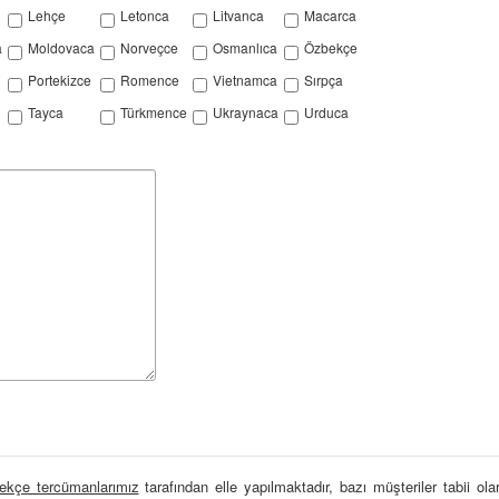
Lehçe
Letonca
Litvanca
Macarca
a
Moldovaca
Norveçce
Osmanlıca
Özbekçe
Portekizce
Romence
Vietnamca
Sırpça
Tayca
Türkmence
Ukraynaca
Urduca
ekçe tercümanlarımız
tarafından elle yapılmaktadır, bazı müşteriler tabii olar