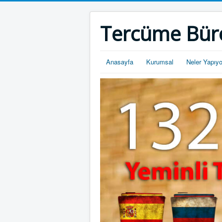
Tercüme Bür
Anasayfa
Kurumsal
Neler Yapıy