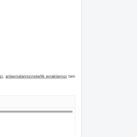
zı
,
anlaşmalarınızı
noterlik evraklarınızı
tam