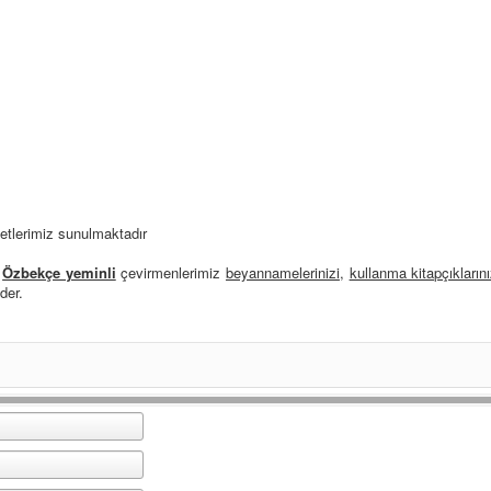
metlerimiz sunulmaktadır
n
Özbekçe yeminli
çevirmenlerimiz
beyannamelerinizi
,
kullanma kitapçıklarını
der.