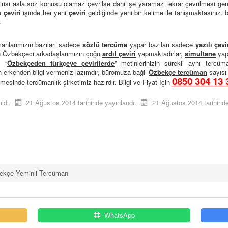
risi
asla söz konusu olamaz çevrilse dahi işe yaramaz tekrar çevrilmesi gere
kü
çeviri
işinde her yeni
çeviri
geldiğinde yeni bir kelime ile tanışmaktasınız, 
.
anlarımızın
bazıları sadece
sözlü tercüme
yapar bazıları sadece
yazılı çevi
an Özbekçeci arkadaşlarımızın çoğu
ardıl çeviri
yapmaktadırlar,
simultane
yapa
e “
Özbekçeden türkçeye çevirilerde
” metinlerinizin sürekli aynı tercüma
n erkenden bilgi vermeniz lazımdır, büromuza bağlı
Özbekçe tercüman
sayısı 
0850 304 13 
ümesinde
tercümanlık şirketimiz hazırdır. Bilgi ve Fiyat İçin
ldı.
21 Ağustos 2014 tarihinde yayınlandı.
21 Ağustos 2014 tarihinde
ekçe Yeminli Tercüman
WhatsApp