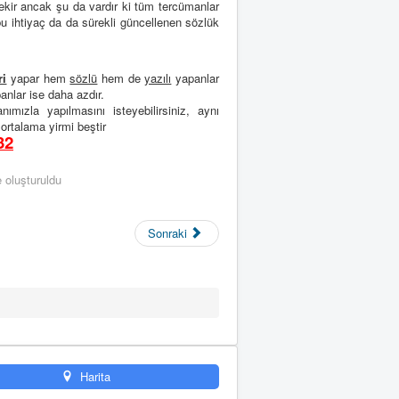
kir ancak şu da vardır ki tüm tercümanlar
bu ihtiyaç da da sürekli güncellenen sözlük
ri
yapar hem
sözlü
hem de
yazılı
yapanlar
nlar ise daha azdır.
nımızla yapılmasını isteyebilirsiniz, aynı
ortalama yirmi beştir
32
 oluşturuldu
Sonraki
Harita