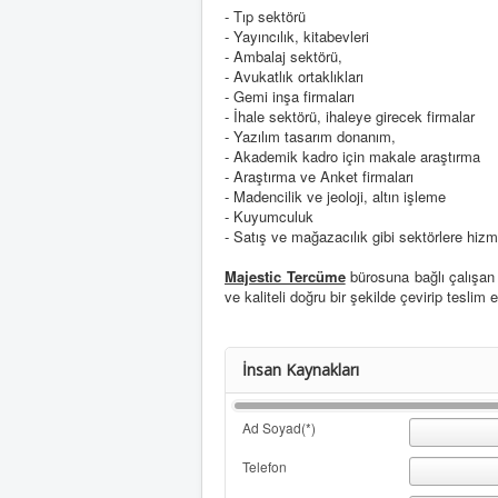
- Tıp sektörü
- Yayıncılık, kitabevleri
- Ambalaj sektörü,
- Avukatlık ortaklıkları
- Gemi inşa firmaları
- İhale sektörü, ihaleye girecek firmalar
- Yazılım tasarım donanım,
- Akademik kadro için makale araştırma
- Araştırma ve Anket firmaları
- Madencilik ve jeoloji, altın işleme
- Kuyumculuk
- Satış ve mağazacılık gibi sektörlere hiz
Majestic Tercüme
bürosuna bağlı çalışa
ve kaliteli doğru bir şekilde çevirip teslim e
İnsan Kaynakları
Ad Soyad(*)
Telefon