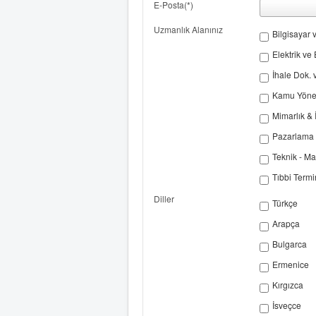
E-Posta(*)
Uzmanlık Alanınız
Bilgisayar 
Elektrik ve 
İhale Dok.
Kamu Yöneti
Mimarlık & 
Pazarlama (
Teknik - Ma
Tıbbi Termi
Diller
Türkçe
Arapça
Bulgarca
Ermenice
Kırgızca
İsveçce