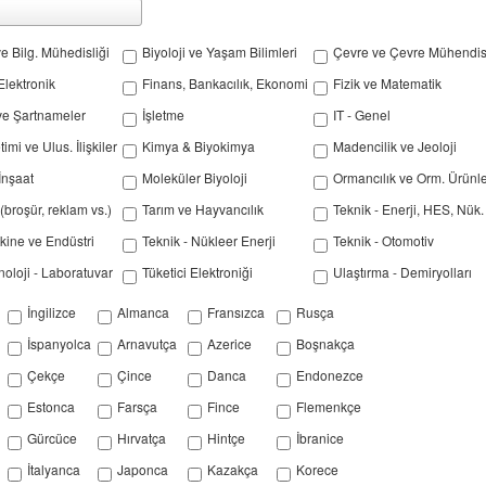
ve Bilg. Mühedisliği
Biyoloji ve Yaşam Bilimleri
Çevre ve Çevre Mühendisl
Elektronik
Finans, Bankacılık, Ekonomi
Fizik ve Matematik
 ve Şartnameler
İşletme
IT - Genel
mi ve Ulus. İlişkiler
Kimya & Biyokimya
Madencilik ve Jeoloji
İnşaat
Moleküler Biyoloji
Ormancılık ve Orm. Ürünle
broşür, reklam vs.)
Tarım ve Hayvancılık
Teknik - Enerji, HES, Nük.
kine ve Endüstri
Teknik - Nükleer Enerji
Teknik - Otomotiv
noloji - Laboratuvar
Tüketici Elektroniği
Ulaştırma - Demiryolları
İngilizce
Almanca
Fransızca
Rusça
İspanyolca
Arnavutça
Azerice
Boşnakça
Çekçe
Çince
Danca
Endonezce
Estonca
Farsça
Fince
Flemenkçe
Gürcüce
Hırvatça
Hintçe
İbranice
İtalyanca
Japonca
Kazakça
Korece