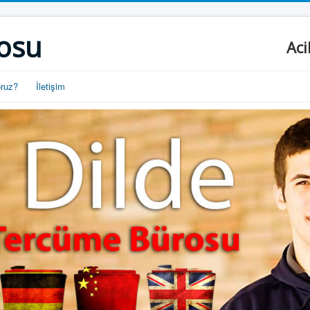
osu
Aci
oruz?
İletişim