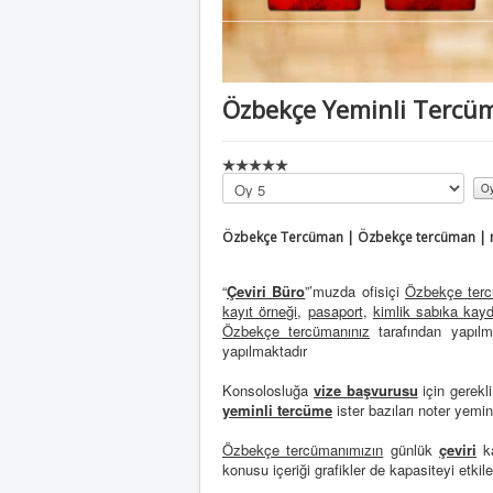
Özbekçe Yeminli Tercü
Lütfen
oylayın
Özbekçe Tercüman | Özbekçe tercüman | m
“
Çeviri Büro
”’muzda ofisiçi
Özbekçe terc
kayıt örneği
,
pasaport
,
kimlik sabıka kayd
Özbekçe tercümanınız
tarafından yapıl
yapılmaktadır
Konsolosluğa
vize başvurusu
için gerekli
yeminli tercüme
ister bazıları noter yemin
Özbekçe tercümanımızın
günlük
çeviri
ka
konusu içeriği grafikler de kapasiteyi etkil