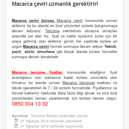
Macarca çeviri uzmanlık gerektirir!
Macarca çeviri bürosu
Macarca çeviri
konusunda uzman
ekibimiz ile bu alanda en özel çözümleri sizlerle buluşturmaya
devam ediyoruz.
Tercüme
sektörünün olmazsa olmazları
arasında yer alan hız, fiyat ve kalite üçlüsünü sizler için bir
araya getirmiş olan ekibimiz günün her saatinde sizlere en
uygun
Macarca çeviri
hizmeti sunmaya devam ediyor.
Teknik
,
yazılı
,
sözlü
,
simultane
gibi birçok alanda sizlere hizmetler
sunmaya devam etmektedir.
Macarca tercüme fiyatları
konusunda aradığınız fiyat
avantajlarını son noktasına kadar sizlere sunmakta olan
firmamız bu alanda uzman
Macarca tercüman
kadrosu ve
teknik operatörleri ile 7 / 24 sizlerin hizmetinde. Fiyatlarımız ve
hizmet kalitemiz hakkında daha fazla bilgi almak ve size özel
çözümlerden hemen yararlanmak için bizlere hemen ulaşın.
0850 304 13 32
Ayrıntılar
Tercüme Bürosu
tarafından yazıldı.
21 Ağustos 2014 tarihinde yayınlandı.
21 Ağustos 2014 tarihinde oluşturuldu