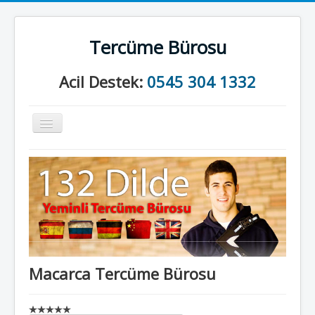
Tercüme Bürosu
Acil Destek:
0545 304 1332
Gezinme
geçişini
değiştir
Anasayfa
Kurumsal
Neler Yapıyoruz?
İletişim
Macarca Tercüme Bürosu