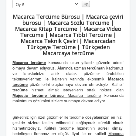
Lütfen
oylayın
Macarca Tercüme Bürosu | Macarca çeviri
bürosu | Macarca Sözlü Tercüme |
Macarca Kitap Tercüme | Macarca Video
Tercüme | Macarca Tıbbi Tercüme |
Macarca Teknik Çeviri | Macarcadan
Türkçeye Tercüme | Türkçeden
Macarcaya tercüme
Macarca tercüme
konusunda uzun yıllardır güvenin adresi
olmaya devam ediyoruz. Alanında uzman
tercüman
kadromuz
ve isteklerinize anlık olarak çözümler üretebilen
teknisyenlerimiz ile kalitenin yanında ekonomik
Macarca
tercüme
çözümlerini oluşturmaya devam etmekteyiz. Kaliteli
tercüme
hizmeti almak isteyenlerin ortak noktası olan
Majestic tercüme bürosu
Macarca tercüme
konusunda
maksimum çözümleri sizlere sunmaya devam ediyor.
Şirketiniz için özel çözümler ile
tercüme
dosyalarınızın en hızlı
şekilde sizlere teslim edilmesini sağlayarak sürekli olarak
hizmetinizdeyiz. Kaliteli
tercüme
hizmetinin adresi olmayı
hedefleyen firmamız en düşük fiyat ile en kaliteli
Macarca