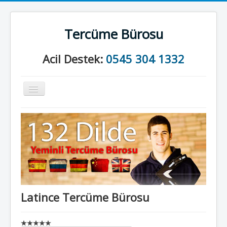
Tercüme Bürosu
Acil Destek:
0545 304 1332
Gezinme
geçişini
değiştir
Anasayfa
Kurumsal
Neler Yapıyoruz?
İletişim
Latince Tercüme Bürosu