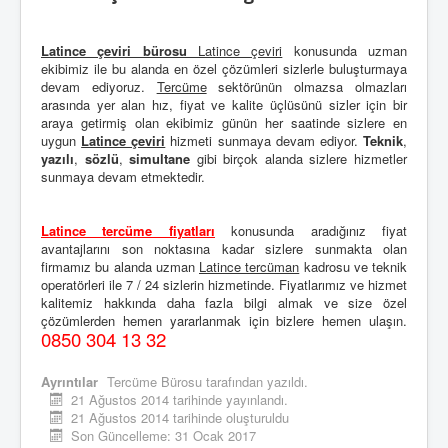
Latince çeviri bürosu
Latince çeviri
konusunda uzman
ekibimiz ile bu alanda en özel çözümleri sizlerle buluşturmaya
devam ediyoruz.
Tercüme
sektörünün olmazsa olmazları
arasında yer alan hız, fiyat ve kalite üçlüsünü sizler için bir
araya getirmiş olan ekibimiz günün her saatinde sizlere en
uygun
Latince çeviri
hizmeti sunmaya devam ediyor.
Teknik
,
yazılı
,
sözlü
,
simultane
gibi birçok alanda sizlere hizmetler
sunmaya devam etmektedir.
Latince tercüme fiyatları
konusunda aradığınız fiyat
avantajlarını son noktasına kadar sizlere sunmakta olan
firmamız bu alanda uzman
Latince tercüman
kadrosu ve teknik
operatörleri ile 7 / 24 sizlerin hizmetinde. Fiyatlarımız ve hizmet
kalitemiz hakkında daha fazla bilgi almak ve size özel
çözümlerden hemen yararlanmak için bizlere hemen ulaşın.
0850 304 13 32
Ayrıntılar
Tercüme Bürosu
tarafından yazıldı.
21 Ağustos 2014 tarihinde yayınlandı.
21 Ağustos 2014 tarihinde oluşturuldu
Son Güncelleme: 31 Ocak 2017