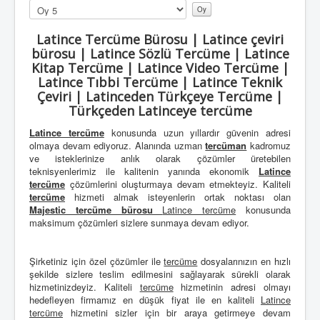
Lütfen
oylayın
Latince Tercüme Bürosu | Latince çeviri
bürosu | Latince Sözlü Tercüme | Latince
Kitap Tercüme | Latince Video Tercüme |
Latince Tıbbi Tercüme | Latince Teknik
Çeviri | Latinceden Türkçeye Tercüme |
Türkçeden Latinceye tercüme
Latince tercüme
konusunda uzun yıllardır güvenin adresi
olmaya devam ediyoruz. Alanında uzman
tercüman
kadromuz
ve isteklerinize anlık olarak çözümler üretebilen
teknisyenlerimiz ile kalitenin yanında ekonomik
Latince
tercüme
çözümlerini oluşturmaya devam etmekteyiz. Kaliteli
tercüme
hizmeti almak isteyenlerin ortak noktası olan
Majestic tercüme bürosu
Latince tercüme
konusunda
maksimum çözümleri sizlere sunmaya devam ediyor.
Şirketiniz için özel çözümler ile
tercüme
dosyalarınızın en hızlı
şekilde sizlere teslim edilmesini sağlayarak sürekli olarak
hizmetinizdeyiz. Kaliteli
tercüme
hizmetinin adresi olmayı
hedefleyen firmamız en düşük fiyat ile en kaliteli
Latince
tercüme
hizmetini sizler için bir araya getirmeye devam