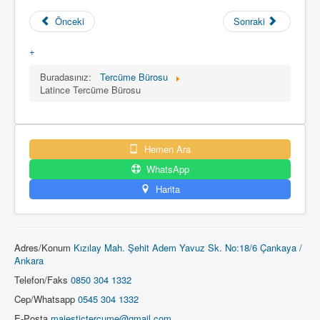
Önceki
Sonraki
+
Buradasınız:
Tercüme Bürosu
Latince Tercüme Bürosu
Hemen Ara
WhatsApp
Harita
Adres/Konum
Kızılay Mah. Şehit Adem Yavuz Sk. No:18/6 Çankaya /
Ankara
Telefon/Faks
0850 304 1332
Cep/Whatsapp
0545 304 1332
E-Posta
majestictercume@gmail.com