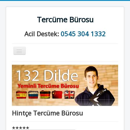
Tercüme Bürosu
Acil Destek:
0545 304 1332
Gezinme
geçişini
değiştir
Anasayfa
Kurumsal
Neler Yapıyoruz?
İletişim
Hintçe Tercüme Bürosu