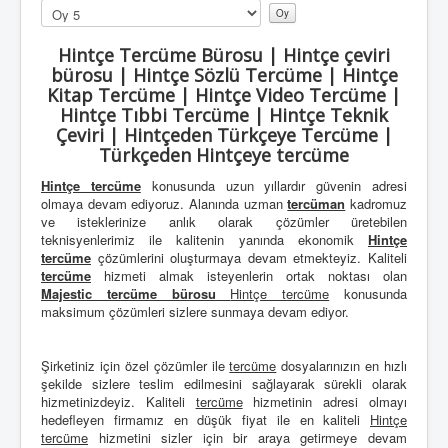
Lütfen
oylayın
Hintçe Tercüme Bürosu | Hintçe çeviri
bürosu | Hintçe Sözlü Tercüme | Hintçe
Kitap Tercüme | Hintçe Video Tercüme |
Hintçe Tıbbi Tercüme | Hintçe Teknik
Çeviri | Hintçeden Türkçeye Tercüme |
Türkçeden Hintçeye tercüme
Hintçe tercüme
konusunda uzun yıllardır güvenin adresi
olmaya devam ediyoruz. Alanında uzman
tercüman
kadromuz
ve isteklerinize anlık olarak çözümler üretebilen
teknisyenlerimiz ile kalitenin yanında ekonomik
Hintçe
tercüme
çözümlerini oluşturmaya devam etmekteyiz. Kaliteli
tercüme
hizmeti almak isteyenlerin ortak noktası olan
Majestic tercüme bürosu
Hintçe tercüme
konusunda
maksimum çözümleri sizlere sunmaya devam ediyor.
Şirketiniz için özel çözümler ile
tercüme
dosyalarınızın en hızlı
şekilde sizlere teslim edilmesini sağlayarak sürekli olarak
hizmetinizdeyiz. Kaliteli
tercüme
hizmetinin adresi olmayı
hedefleyen firmamız en düşük fiyat ile en kaliteli
Hintçe
tercüme
hizmetini sizler için bir araya getirmeye devam