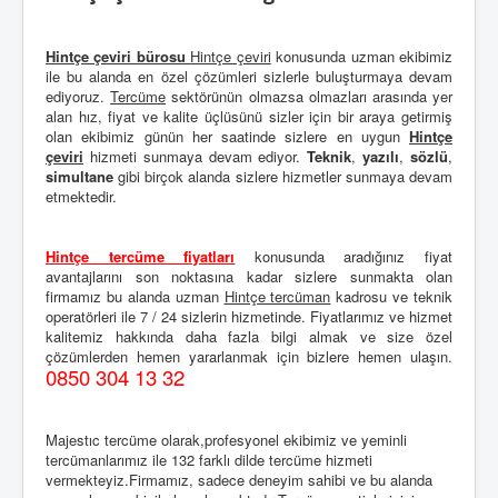
Hintçe çeviri bürosu
Hintçe çeviri
konusunda uzman ekibimiz
ile bu alanda en özel çözümleri sizlerle buluşturmaya devam
ediyoruz.
Tercüme
sektörünün olmazsa olmazları arasında yer
alan hız, fiyat ve kalite üçlüsünü sizler için bir araya getirmiş
olan ekibimiz günün her saatinde sizlere en uygun
Hintçe
çeviri
hizmeti sunmaya devam ediyor.
Teknik
,
yazılı
,
sözlü
,
simultane
gibi birçok alanda sizlere hizmetler sunmaya devam
etmektedir.
Hintçe tercüme fiyatları
konusunda aradığınız fiyat
avantajlarını son noktasına kadar sizlere sunmakta olan
firmamız bu alanda uzman
Hintçe tercüman
kadrosu ve teknik
operatörleri ile 7 / 24 sizlerin hizmetinde. Fiyatlarımız ve hizmet
kalitemiz hakkında daha fazla bilgi almak ve size özel
çözümlerden hemen yararlanmak için bizlere hemen ulaşın.
0850 304 13 32
Majestıc tercüme olarak,profesyonel ekibimiz ve yeminli
tercümanlarımız ile 132 farklı dilde tercüme hizmeti
vermekteyiz.Firmamız, sadece deneyim sahibi ve bu alanda